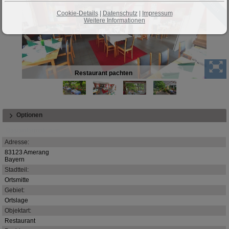
Cookie-Details
|
Datenschutz
|
Impressum
Weitere Informationen
Restaurant pachten
Optionen
Basisinformationen
Adresse:
83123 Amerang
Bayern
Stadtteil:
Ortsmitte
Gebiet:
Ortslage
Objektart:
Restaurant