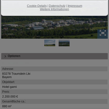
Cookie-Details
|
Datenschutz
|
Impressum
Weitere Informationen
Optionen
Basisinformationen
Adresse:
83278 Traunstein Lkr.
Bayern
Objektart:
Hotel garni
Preis:
2.200.000 €
Gesamtfläche ca.:
880 m²