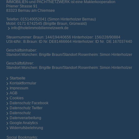
IMMOBILIEN-und PACHTNETZWERK ist eine Maklerkooperation
Priener Strasse 91
83323 Bernau am Chiemsee
Telefon:
015140052041 (Simon Hinterholzer Bernau)
Mobil:
0171 6742545 (Brigitte Braun, Grünwald)
info@hotelimmobiliennetzwerk.de
Steuernummer: Braun: 144/194/40656 Hinterholzer: 156/228/90884
USt-IdNr.: B.Braun: ID Nr. DE81466664 Hinterholzer: ID Nr. DE 167037440
Geschäftsinhaber:
Standort München: Brigitte Braun/Standort Rosenheim: Simon Hinterholzer
Geschäftsführer:
Standort München: Brigitte Braun/Standort Rosenheim: Simon Hinterholzer
Startseite
Kontaktformular
Impressum
AGB
Cookies
Datenschutz Facebook
Datenschutz Twitter
Datenschutz
Datenverarbeitung
Google Analytics
Widerrufsbelehrung
Social Bookmarks: